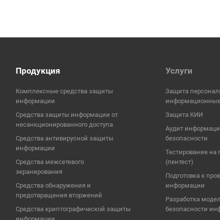
Продукция
Услуги
Комплексные средства защиты
Защита персонал
информации
информационных
Средства защиты информации от
Защита КИИ
несанкционированного доступа
Аудит информац
Средства антивирусной защиты
безопасности
информации
Тестирование на
Средства межсетевого
(пентест)
экранирования
Подготовка к про
Средства обнаружения и
информации
предотвращения вторжений
Разработка модел
Средства криптографической защиты
безопасности ин
информации