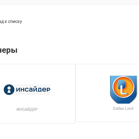
д к списку
неры
Dallas Lock
ИНСАЙДЕР