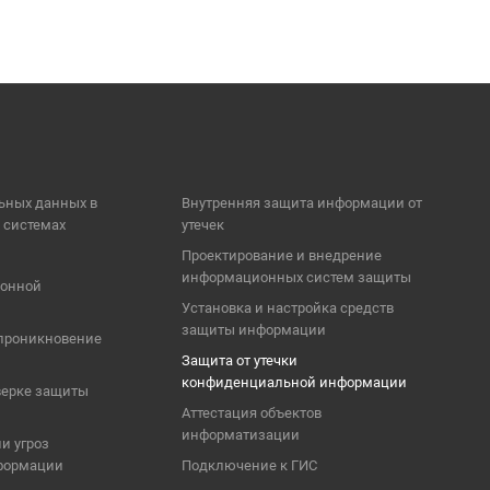
ьных данных в
Внутренняя защита информации от
 системах
утечек
Проектирование и внедрение
информационных систем защиты
ионной
Установка и настройка средств
защиты информации
 проникновение
Защита от утечки
конфиденциальной информации
верке защиты
Аттестация объектов
информатизации
и угроз
формации
Подключение к ГИС